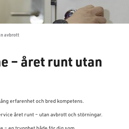
an avbrott
e – året runt utan
d lång erfarenhet och bred kompetens.
rvice året runt – utan avbrott och störningar.
re – en trygghet både för dig som