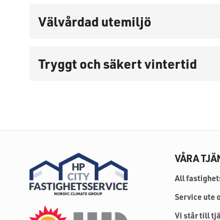
Välvårdad utemiljö
Tryggt och säkert vintertid
VÅRA TJÄ
HP
City
Fastighetsservice
All fastighe
Service ute o
HP
Vi står till t
Kyla