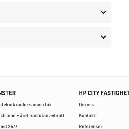
NSTER
HP CITY FASTIGHE
tsteknik under samma tak
Om oss
ch inne – året runt utan avbrott
Kontakt
jänst 24/7
Referenser